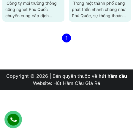
Phú Quốc
079.5.515.039
Công ty môi trường thông
Trong một thành phố đang
cống nghẹt Phú Quốc
phát triển nhanh chóng như
chuyên cung cấp dịch
Phú Quốc, sự thông thoáng
vụ thông cống nghẹt tại Phú
của hệ thống cống tho...
Quốc ...
1
Copyright © 2026 | Bản quyền thuộc về
hút hầm cầu
Website:
Hút Hầm Cầu Giá Rẻ