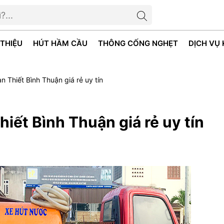
 THIỆU
HÚT HẦM CẦU
THÔNG CỐNG NGHẸT
DỊCH VỤ
n Thiết Bình Thuận giá rẻ uy tín
iết Bình Thuận giá rẻ uy tín