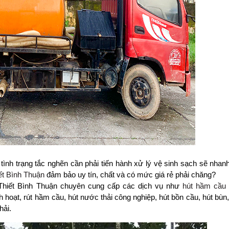
ình trạng tắc nghẽn cần phải tiến hành xử lý vệ sinh sạch sẽ nhan
ết Bình Thuận
đảm bảo uy tín, chất và có mức giá rẻ phải chăng?
Thiết Bình Thuận chuyên cung cấp các dịch vụ như
hút hầm cầu 
inh hoạt, rút hầm cầu, hút nước thải công nghiệp, hút bồn cầu, hút bùn
hải.