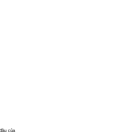
 đầu của