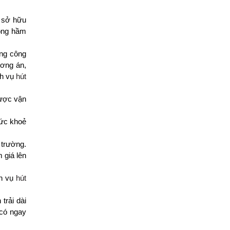
c sở hữu
rong hầm
ong công
ương án,
ch vụ
hút
được vận
sức khoẻ
 trường.
 giá lên
ch vụ
hút
trải dài
 có ngay