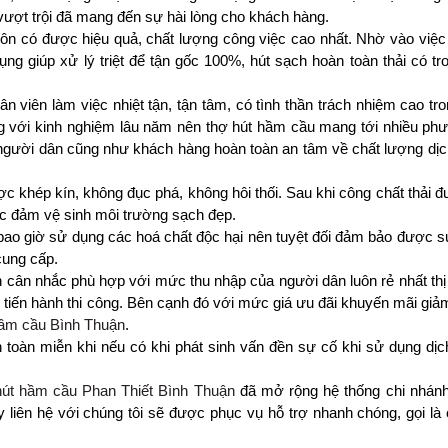
vượt trội đã mang đến sự hài lòng cho khách hàng.
ôn có được hiệu quả, chất lượng công việc cao nhất. Nhờ vào việ
ụng giúp xử lý triệt để tận gốc 100%, hút sạch hoàn toàn thải có t
n viên làm việc nhiệt tận, tận tâm, có tình thần trách nhiệm cao tr
ng với kinh nghiệm lâu năm nên thợ hút hầm cầu mang tới nhiều ph
, người dân cũng như khách hàng hoàn toàn an tâm về chất lượng dị
c khép kín, không đục phá, không hôi thối. Sau khi công chất thải 
ớc đảm vệ sinh môi trường sạch đẹp.
ao giờ sử dụng các hoá chất độc hại nên tuyệt đối đảm bảo được 
cung cấp.
 cân nhắc phù hợp với mức thu nhập của người dân luôn rẻ nhất thị
i tiến hành thi công. Bên cạnh đó với mức giá ưu đãi khuyến mãi giảm
hầm cầu Bình Thuận
.
toàn miễn khi nếu có khi phát sinh vấn đền sự cố khi sử dụng dị
hút hầm cầu Phan Thiết Bình Thuận
đã mở rộng hệ thống chi nhánh 
liên hệ với chúng tôi sẽ được phục vụ hỗ trợ nhanh chóng, gọi là