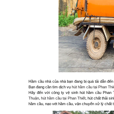
Hầm cầu nhà của nhà bạn đang bị quá tải dẫn đến t
Bạn đang cần tìm dịch vụ
hút hầm cầu tại Phan Thi
Hãy đến với công ty vệ sinh hút hầm cầu Phan 
Thuận
,
hút hầm cầu tại Phan Thiết
, hút chất thải s
hầm cầu, nạo vét hầm cầu, vận chuyển xử lý chất t