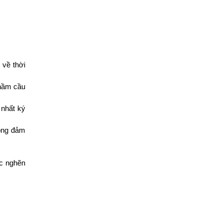
 về thời
 hầm cầu
 nhất ký
óng đảm
ắc nghẽn