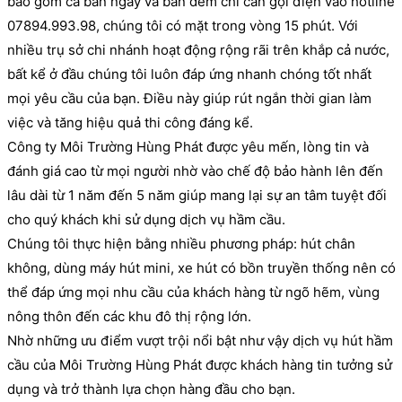
bao gồm cả ban ngày và ban đêm chỉ cần gọi điện vào hotline
07894.993.98, chúng tôi có mặt trong vòng 15 phút. Với
nhiều trụ sở chi nhánh hoạt động rộng rãi trên khắp cả nước,
bất kể ở đầu chúng tôi luôn đáp ứng nhanh chóng tốt nhất
mọi yêu cầu của bạn. Điều này giúp rút ngắn thời gian làm
việc và tăng hiệu quả thi công đáng kể.
Công ty Môi Trường Hùng Phát được yêu mến, lòng tin và
đánh giá cao từ mọi người nhờ vào chế độ bảo hành lên đến
lâu dài từ 1 năm đến 5 năm giúp mang lại sự an tâm tuyệt đối
cho quý khách khi sử dụng dịch vụ hầm cầu.
Chúng tôi thực hiện bằng nhiều phương pháp: hút chân
không, dùng máy hút mini, xe hút có bồn truyền thống nên có
thể đáp ứng mọi nhu cầu của khách hàng từ ngõ hẽm, vùng
nông thôn đến các khu đô thị rộng lớn.
Nhờ những ưu điểm vượt trội nổi bật như vậy dịch vụ hút hầm
cầu của Môi Trường Hùng Phát được khách hàng tin tưởng sử
dụng và trở thành lựa chọn hàng đầu cho bạn.