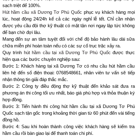
sạch triệt để 100%.
Hút hầm cầu xã Dương Tơ Phú Quốc
phục vụ khách hàng mọi
lúc, hoạt động 24/24h kể cả các ngày nghỉ lễ tết. Chỉ cần nhận
được yêu cầu đội thợ kỹ thuật có mặt tận nơi ngay lập tức không
để bạn chờ đợi lâu.
Mang đến sự an tâm tuyệt đối với chế độ bảo hành lâu dài sữa
chữa miễn phí hoàn toàn nếu có các sự cố trục trặc xảy ra.
Quy trình
hút hầm cầu tại xã Dương Tơ Phú Quốc
được thực
hiện qua các bước chuyên nghiệp sau:
Bước 1: Khách hàng tại xã Dương Tơ có nhu cầu hút hầm cầu
liên hệ đến số điện thoại: 0768548661, nhân viên tư vấn sẽ tiếp
nhận thông tin giải đáp thắc mắc.
Bước 2: Công ty điều động thợ kỹ thuật đến khảo sát đưa ra
phương án thi công tối ưu nhất, báo giá phù hợp và thỏa thuận ký
hợp đồng.
Bước 3: Tiến hành thi công hút hầm cầu tại xã Dương Tơ Phú
Quốc sạch tận gốc trong khoảng thời gian từ 60 phút đến vài tiếng
đồng hồ.
Bước 4: Sau khi hoàn thành công việc khách hàng sẽ kiểm tra
hầm cầu rồi bàn giao lại để thanh toán chi phí.