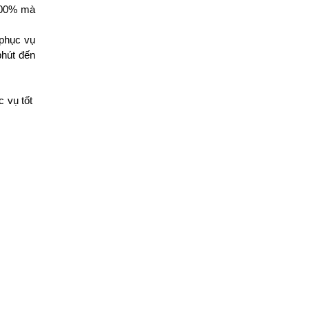
 100% mà
 phục vụ
phút đến
c vụ tốt