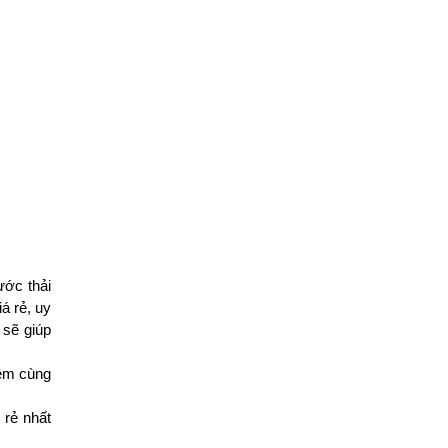
ước thải
á rẻ, uy
 sẽ giúp
iệm cùng
 rẻ nhất