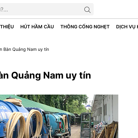
 THIỆU
HÚT HẦM CẦU
THÔNG CỐNG NGHẸT
DỊCH VỤ
ện Bàn Quảng Nam uy tín
Bàn Quảng Nam uy tín