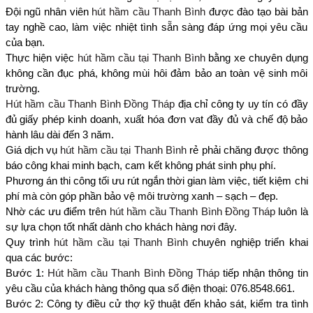
Đội ngũ nhân viên
hút hầm cầu Thanh Bình
được đào tạo bài bản
tay nghề cao, làm việc nhiệt tình sẵn sàng đáp ứng mọi yêu cầu
của bạn.
Thực hiện việc
hút hầm cầu tại Thanh Bình
bằng xe chuyên dụng
không cần đục phá, không mùi hôi đảm bảo an toàn vệ sinh môi
trường.
Hút hầm cầu Thanh Bình Đồng Tháp
địa chỉ công ty uy tín có đầy
đủ giấy phép kinh doanh, xuất hóa đơn vat đầy đủ và chế độ bảo
hành lâu dài đến 3 năm.
Giá dịch vụ
hút hầm cầu tại Thanh Bình
rẻ phải chăng được thông
báo công khai minh bạch, cam kết không phát sinh phụ phí.
Phương án thi công tối ưu rút ngắn thời gian làm việc, tiết kiệm chi
phí mà còn góp phần bảo vệ môi trường xanh – sạch – đẹp.
Nhờ các ưu điểm trên
hút hầm cầu Thanh Bình Đồng Tháp
luôn là
sự lựa chọn tốt nhất dành cho khách hàng nơi đây.
Quy trình
hút hầm cầu tại Thanh Bình
chuyên nghiệp triển khai
qua các bước:
Bước 1:
Hút hầm cầu Thanh Bình Đồng Tháp
tiếp nhận thông tin
yêu cầu của khách hàng thông qua số điện thoại: 076.8548.661.
Bước 2: Công ty điều cử thợ kỹ thuật đến khảo sát, kiểm tra tình