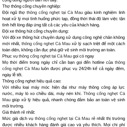
Thợ thông cống chuyên nghiệp:
Đội ngũ thợ
thông cống nghẹt tại Cà Mau
giàu kinh nghiệm linh
hoạt xử lý mọi tình huống phức tạp, đồng thời thái độ làm việc tận
tình hết lòng đáp ứng tất cả các yêu của khách hàng.
Đội xe thông hút cống chuyên dụng:
Với đội xe thông hút chuyên dụng sử dụng công nghệ chân không
mới nhất,
thông cống nghẹt Cà Mau
xử lý sạch triệt để một cách
toàn diện, không cần đục phá giữ vệ sinh môi trường an toàn.
Phục vụ
thông cống nghẹt tại Cà Mau
gọi có ngay
Mọ thời điểm trong ngày chỉ cần bạn gọi đến hotline của
thông
cống nghẹt Cà Mau
luôn được phục vụ 24/24h kể cả ngày đêm,
ngày lễ tết.
Thông cống nghẹt hiệu quả cao:
Với nhiều loại máy móc hiện đại như máy thông công áp lực
nước, máy lò xo chiều dài, máy nén khí.
Thông cống nghẹt Cà
Mau
giúp xử lý hiệu quả, nhanh chóng đảm bảo an toàn vệ sinh
môi trường.
Giá thành rẻ nhất:
Mức giá dịch vụ
thông cống nghẹt tại Cà Mau
rẻ nhất thị trường
được nhiều khách hàng đánh giá cao và yêu thích. Mọi chi phí