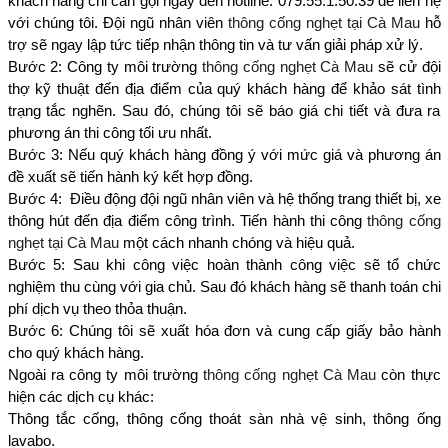
khách hàng chỉ cần gọi ngay đến hotline: 079.55.1.50.39 để liên hệ
với chúng tôi. Đội ngũ nhân viên
thông cống nghẹt tại Cà Mau
hỗ
trợ sẽ ngay lập tức tiếp nhận thông tin và tư vấn giải pháp xử lý.
Bước 2: Công ty môi trường
thông cống nghẹt Cà Mau
sẽ cử đội
thợ kỹ thuật đến địa điểm của quý khách hàng để khảo sát tình
trạng tắc nghẽn. Sau đó, chúng tôi sẽ báo giá chi tiết và đưa ra
phương án thi công tối ưu nhất.
Bước 3: Nếu quý khách hàng đồng ý với mức giá và phương án
đề xuất sẽ tiến hành ký kết hợp đồng.
Bước 4: Điều động đội ngũ nhân viên và hệ thống trang thiết bị, xe
thông hút đến địa điểm công trình. Tiến hành thi công
thông cống
nghẹt tại Cà Mau
một cách nhanh chóng và hiệu quả.
Bước 5: Sau khi công việc hoàn thành công việc sẽ tổ chức
nghiệm thu cùng với gia chủ. Sau đó khách hàng sẽ thanh toán chi
phí dịch vụ theo thỏa thuận.
Bước 6: Chúng tôi sẽ xuất hóa đơn và cung cấp giấy bảo hành
cho quý khách hàng.
Ngoài ra công ty môi trường
thông cống nghẹt Cà Mau
còn thực
hiện các dịch cụ khác:
Thông tắc cống, thông cống thoát sàn nhà vệ sinh, thông ống
lavabo.