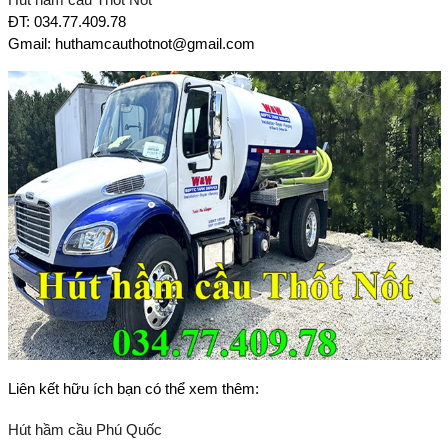
ĐT: 034.77.409.78
Gmail: huthamcauthotnot@gmail.com
Liên kết hữu ích bạn có thể xem thêm:
Hút hầm cầu Phú Quốc