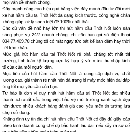
mọi vấn đề nhanh chóng.
Đẩy mạnh nâng cao hiệu quả bằng việc đẩy mạnh đầu tư đổi mới
xe
hút hầm cầu tại Thốt Nốt
đa dạng kích thước, công nghệ chân
không giúp xử lý sạch triệt để 100% chất thải.
Cho dù vấn đề nhỏ hay lớn thì
hút hầm cầu Thốt Nốt
luôn sẵn
sàng phục vụ 24/7 nhanh chóng, chỉ cần bạn gọi số điện thoại
034.77.409.78 chúng tôi có mặt ngay tức bất kể ban đêm hay thời
tiết khó khăn.
Mức giá
hút hầm cầu tại Thốt Nốt
rẻ phải chăng tốt nhất thị
trường, tính toán kỹ lượng cực kỳ hợp lý với mức thu nhập kinh
tế của của mỗi người dân.
Mục tiêu của
hút hầm cầu Thốt Nốt
là cung cấp dịch vụ chất
lượng cao, giá thành rẻ nhất nên đã trang bị máy móc hiện đại đáp
ứng tốt mọi yêu cầu của bạn.
Tự hào là đơn vị duy nhất
hút hầm cầu tại Thốt Nốt
đạt nhiều
thành tích xuất sắc trong việc bảo vệ môi trường xanh sạch đẹp
nên được nhiều khách hàng đánh giá cao, yêu mến tin tưởng lựa
chọn sử dụng.
Khẳng định uy tín địa chỉ
hút hầm cầu Thốt Nốt
có đầy đủ giấy cấp
phép kinh doanh cùng chế độ bảo hành lâu dài, nếu xảy ra sự cố
trục trặc sữa chữa hoàn toàn miễn phí.