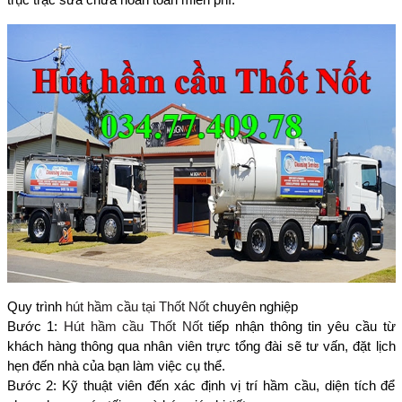
Quy trình
hút hầm cầu tại Thốt Nốt
chuyên nghiệp
Bước 1:
Hút hầm cầu Thốt Nốt
tiếp nhận thông tin yêu cầu từ
khách hàng thông qua nhân viên trực tổng đài sẽ tư vấn, đặt lịch
hẹn đến nhà của bạn làm việc cụ thể.
Bước 2: Kỹ thuật viên đến xác định vị trí hầm cầu, diện tích để