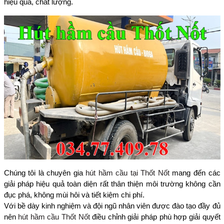
hiệu quả, chất lượng.
Chúng tôi là chuyên gia
hút hầm cầu tại Thốt Nốt
mang đến các
giải pháp hiệu quả toàn diện rất thân thiện môi trường không cần
đục phá, không mùi hôi và tiết kiệm chi phí.
Với bề dày kinh nghiệm và đội ngũ nhân viên được đào tạo đầy đủ
nên
hút hầm cầu Thốt Nốt
điều chỉnh giải pháp phù hợp giải quyết